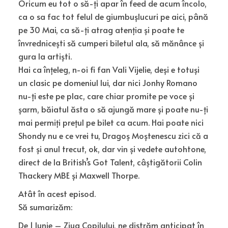
Oricum eu tot o să-ți apar în feed de acum încolo,
ca o sa fac tot felul de giumbușlucuri pe aici, până
pe 30 Mai, ca să-ți atrag atenția și poate te
învrednicești să cumperi biletul ala, să mănânce și
gura la artiști.
Hai ca înțeleg, n-oi fi fan Vali Vijelie, deși e totuși
un clasic pe domeniul lui, dar nici Jonhy Romano
nu-ți este pe plac, care chiar promite pe voce și
șarm, băiatul ăsta o să ajungă mare și poate nu-ți
mai permiți prețul pe bilet ca acum. Hai poate nici
Shondy nu e ce vrei tu, Dragoș Moștenescu zici că a
fost și anul trecut, ok, dar vin și vedete autohtone,
direct de la British’s Got Talent, câștigătorii Colin
Thackery MBE și Maxwell Thorpe.
Atât în acest episod.
Să sumarizăm:
De 1 Iunie – Ziua Copilului, ne distrăm anticipat în