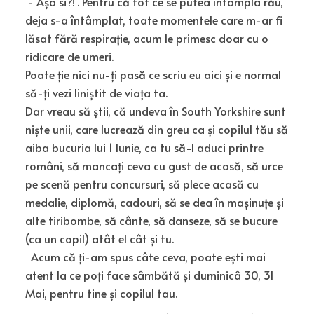
‘- Așa si?!’. Pentru că tot ce se putea întâmpla rău,
deja s-a întâmplat, toate momentele care m-ar fi
lăsat fără respirație, acum le primesc doar cu o
ridicare de umeri.
Poate ție nici nu-ți pasă ce scriu eu aici și e normal
să-ți vezi liniștit de viața ta.
Dar vreau să știi, că undeva în South Yorkshire sunt
niște unii, care lucrează din greu ca și copilul tău să
aiba bucuria lui 1 Iunie, ca tu să-l aduci printre
români, să mancați ceva cu gust de acasă, să urce
pe scenă pentru concursuri, să plece acasă cu
medalie, diplomă, cadouri, să se dea în mașinuțe și
alte tiribombe, să cânte, să danseze, să se bucure
(ca un copil) atât el cât și tu.
Acum că ți-am spus câte ceva, poate ești mai
atent la ce poți face sâmbătă și duminicâ 30, 31
Mai, pentru tine și copilul tau.