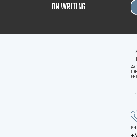
ON WRITING
A
O
FR
PH
+