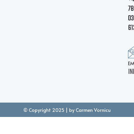
78
03
61
EM
IN
© Copyright 2025 | by Carmen Vornicu