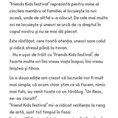
‘Friends Kids Festival’ reprezintă pentru mine al
cincilea membru al familiei, el locuiește la noi
acasă, unde de altfel s-a născut. De cele mai multe
ori ne locuiește și uneori se urcă de-a dreptul în
capul nostru și nu se mai dă plecat.
Este răsfățat, cere toată atenția, uneori sare calul
și ridică stresul până la tavan.
Nu e ușor de trăit cu ‘Friends Kids Festival’, de
foarte multe ori îmi vreau viața înapoi, îmi vreau
liniștea și tihna.
La a doua ediție am crezut că lucrurile vor fi mult
mai simple, că acum chiar știm ce să facem, nimic
mai fals, au venit toate ca un tăvălug. ‘Un fleac,
ne-au ciuruit!’.
‘Friend Kids Festival’ mi-a ridicat reziliența la rang
de artă, sunt tot timpul în faza: