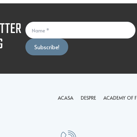
ETTER
G
ACASA
DESPRE
ACADEMY OF F