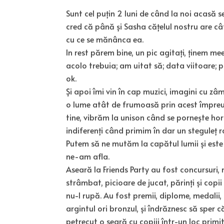
Sunt cel puțin 2 luni de când la noi acasă s
cred că până și Sasha cățelul nostru are c
cu ce se mănânca ea.
In rest părem bine, un pic agitați, ținem m
acolo trebuia; am uitat să; data viitoare; 
ok.
Și apoi îmi vin în cap muzici, imagini cu zâmb
o lume atât de frumoasă prin acest împreun
tine, vibrăm la unison când se pornește hora
indiferenți când primim în dar un steguleț 
Putem să ne mutăm la capătul lumii și este
ne-am afla.
Aseară la Friends Party au fost concursuri, 
strâmbat, picioare de jucat, părinți și copi
nu-l rupă. Au fost premii, diplome, medalii, 
argintul ori bronzul, și îndrăznesc să sper 
petrecut o seară cu copiii într-un loc primi