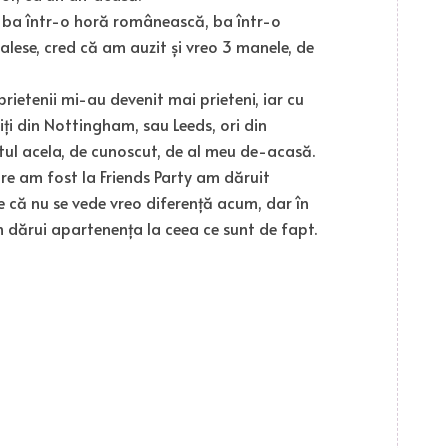
, ba într-o horă românească, ba într-o
alese, cred că am auzit și vreo 3 manele, de
prietenii mi-au devenit mai prieteni, iar cu
niți din Nottingham, sau Leeds, ori din
ul acela, de cunoscut, de al meu de-acasă.
re am fost la Friends Party am dăruit
 că nu se vede vreo diferență acum, dar în
m dărui apartenența la ceea ce sunt de fapt.