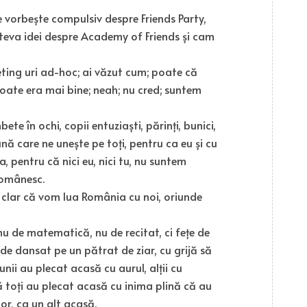
e vorbește compulsiv despre Friends Party,
âteva idei despre Academy of Friends și cam
eeting uri ad-hoc; ai văzut cum; poate că
poate era mai bine; neah; nu cred; suntem
ete în ochi, copii entuziaști, părinți, bunici,
ă care ne unește pe toți, pentru ca eu și cu
, pentru că nici eu, nici tu, nu suntem
românesc.
 clar că vom lua România cu noi, oriunde
nu de matematică, nu de recitat, ci fețe de
i de dansat pe un pătrat de ziar, cu grijă să
unii au plecat acasă cu aurul, alții cu
că toți au plecat acasă cu inima plină că au
tor, ca un alt acasă.