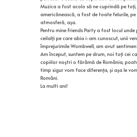
Muzica a fost acolo să ne cuprindă pe toți
americănească, a fost de toate felurile, pe 
atmosferă, așa.
Pentru mine Friends Party a fost locul unde 
ceilalți pe care abia i-am cunoscut, unii ve
împrejurimile Wombwell, am avut sentiment
Am început, suntem pe drum, noi toți cei ca
copiilor noștri o fărâmă de România, poate
timp sigur vom face diferența, și așa le vo
Români.
La multi ani!